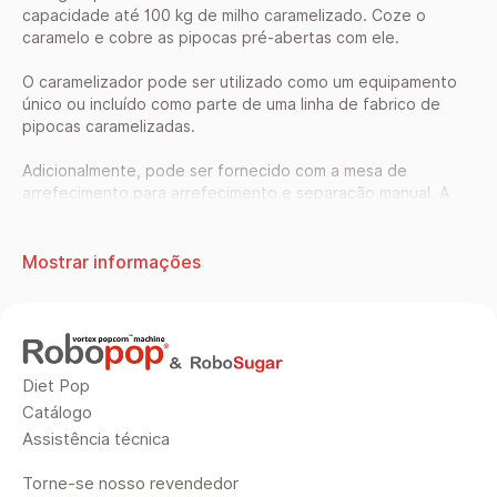
capacidade até 100 kg de milho caramelizado. Coze o
caramelo e cobre as pipocas pré-abertas com ele.
O caramelizador pode ser utilizado como um equipamento
único ou incluído como parte de uma linha de fabrico de
pipocas caramelizadas.
Adicionalmente, pode ser fornecido com a mesa de
arrefecimento para arrefecimento e separação manual. A
mesa de arrefecimento está equipada com uma ventoinha
para arrefecer as pipocas caramelizadas.
A superfície de arrefecimento da mesa é de 2350х1500 mm.
Mostrar informações
A perfuração da superfície da mesa é de 8 mm.
Vantagens
O SugarLips 100 tem capacidade para 260 litros de
Diet Pop
pipocas.
A chaleira é feita de aço inoxidável.
Catálogo
Pega para descarregar as pipocas de caramelo.
Assistência técnica
Especificações técnicas
Torne-se nosso revendedor