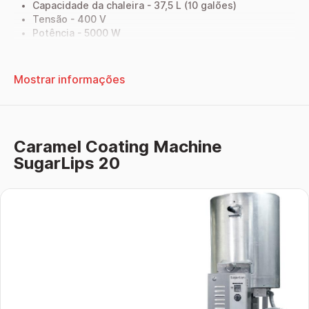
Capacidade da chaleira - 37,5 L (10 galões)
Tensão - 400 V
Potência - 5000 W
Dimensões - 760x500x900 mm
Peso - 50 kg
Mostrar informações
Documentos
OPERATING MANUALSUGARLIPS 10 -
Descarregar
Caramel Coating Machine
SugarLips 20