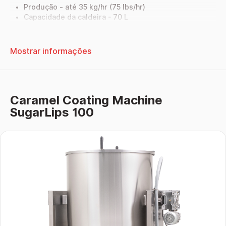
Produção - até 35 kg/hr (75 lbs/hr)
Capacidade da caldeira - 70 L
Tensão - 400 V
Potência - 12200 W
Dimensões - 560x890x1150 mm
Mostrar informações
Peso - 75 kg
Caramel Coating Machine
SugarLips 100