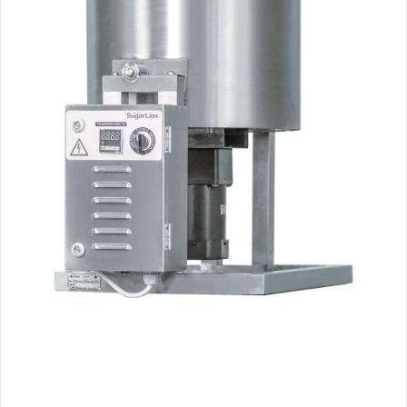
Especificações técnicas
Produção até - 35 kg/hr (75 lbs/hr)
Capacidade da chaleira - 75L (20 galões)
Tensão - 230/400 V
Potência - 13000 W
Dimensões - 2100x900x1500mm
Peso - 250 kg